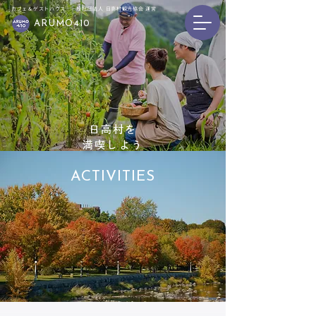
カフェ＆ゲストハウス｜一般社団法人 日高村観光協会 運営
ARUMO410
日高村を
​満喫しよう
ACTIVITIES