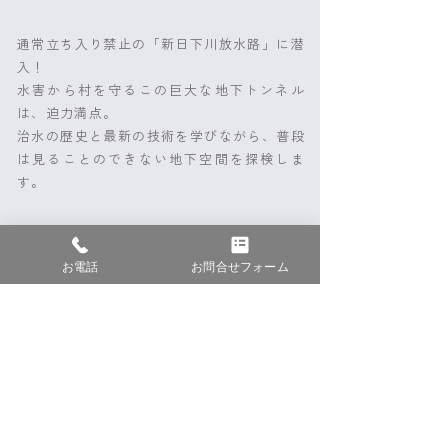
通常立ち入り禁止の「新日下川放水路」に潜
入！
水害から村を守るこの巨大な地下トンネル
は、迫力満点。
治水の歴史と最新の技術を学びながら、普段
は見ることのできない地下空間を探検しま
す。
お電話
お問合せフォーム