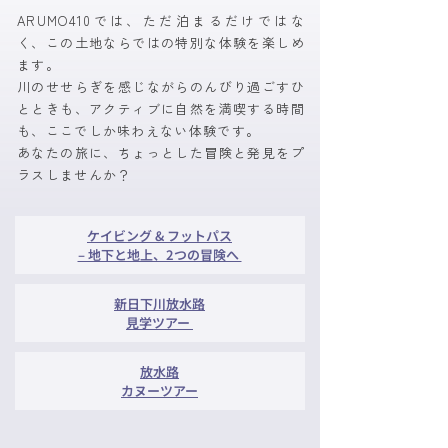
ARUMO410では、ただ泊まるだけではな
く、この土地ならではの特別な体験を楽しめ
ます。
川のせせらぎを感じながらのんびり過ごすひ
とときも、アクティブに自然を満喫する時間
も、ここでしか味わえない体験です。
あなたの旅に、ちょっとした冒険と発見をプ
ラスしませんか？
ケイビング & フットパス
– 地下と地上、2つの冒険へ
新日下川放水路
見学ツアー
放水路
カヌーツアー