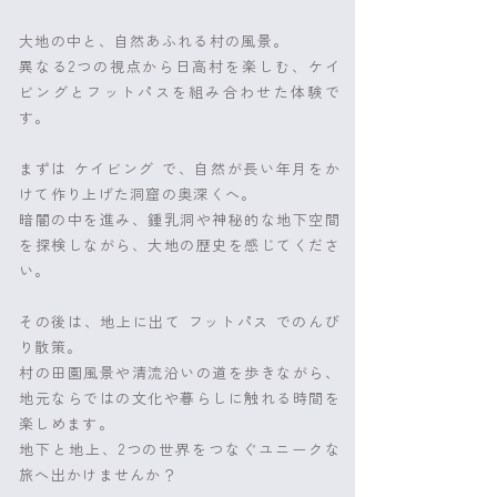
大地の中と、自然あふれる村の風景。
異なる2つの視点から日高村を楽しむ、ケイ
ビングとフットパスを組み合わせた体験で
す。
まずは ケイビング で、自然が長い年月をか
けて作り上げた洞窟の奥深くへ。
暗闇の中を進み、鍾乳洞や神秘的な地下空間
を探検しながら、大地の歴史を感じてくださ
い。
その後は、地上に出て フットパス でのんび
り散策。
村の田園風景や清流沿いの道を歩きながら、
地元ならではの文化や暮らしに触れる時間を
楽しめます。
地下と地上、2つの世界をつなぐユニークな
旅へ出かけませんか？